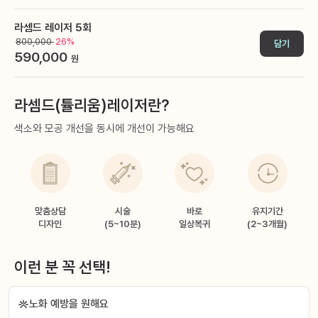
라셈드 레이저 5회
800,000
26%
담기
590,000
원
라셈드(튤리움)레이저란?
색소와 모공 개선을 동시에 개선이 가능해요
맞춤상담
시술
바로
유지기간
디자인
(5~10분)
일상복귀
(2~3개월)
이런 분 꼭 선택!
노화 예방을 원해요