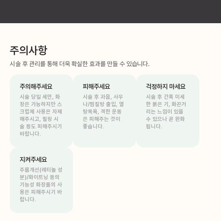
주의사항
시술 후 관리를 통해 더욱 확실한 효과를 만들 수 있습니다.
주의해주세요
피해주세요
걱정하지 마세요
시술 당일 세안, 화
시술 후 과음, 사우
시술 후 간혹 미세
장은 가능하지만 스
나/찜질방 출입, 열
한 붉은 기, 화끈거
크럽제 사용은 자제
탕목욕, 격한 운동
리는 느낌이 있을
해주시고, 필링 시
은 피해주는 것이
수 있으나 곧 완화
술 등도 피해주시기
좋습니다.
됩니다.
바랍니다.
지켜주세요
주름개선(레티놀 성
분)/화이트닝 등의
기능성 화장품의 사
용은 피해주시기 바
랍니다.