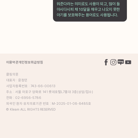
워준다라는 의미로도 사용이 되고, 많이 들
아시다시피 채 10달을 채우고 나오지 못한
아기를 보호해주는 용어로도 사용됩니다.
이용약관
개인정보취급방침
클림의원
대표자 : 윤정민
사업자등록번호 : 743-66-00613
주소 : 서울 마포구 양화로 141 롯데호텔L7홍대 3층(상담/접수)
전화 : 02-6956-5786
외국인 환자 유치의료기관 번호 : M-2025-01-08-8485호
© Kleam ALL RIGHTS RESERVED