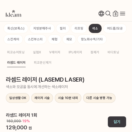
0
톡신(보톡스)
지방분해주사
필러
리프팅
색소
여드름/모공
스킨케어
스킨부스터
체형
제모
항노화수액/기타
피코슈어토닝
실펌X
V레이저
IPL레이저
점제거
바디토닝
라셈드 레이저
피코문신제거
라셈드 레이저 (LASEMD LASER)
색소와 모공을 동시에 개선하는 색소레이저
일상생활 OK
레이저 시술
시술 10분 내외
다른 시술 병행 가능
라셈드 레이저 1회
160,000
19%
담기
129,000
원