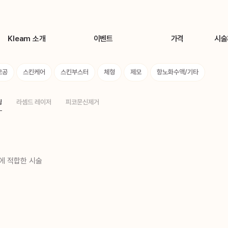
Kleam 소개
이벤트
가격
시술
Brand Story
🌊8월 카톡친구 이벤트🌊
톡신(보톡스)
시술
모공
스킨케어
스킨부스터
체형
제모
항노화수액/기타
의료진 소개
🎁클림 시그니처 이벤트🎁
지방분해주사
장비 소개
체형 맞춤 바디라인 솔루션
필러
닝
라셈드 레이저
피코문신제거
Kleam 둘러보기
클림 특허 지방분해주사
리프팅
원데이 리프팅센터
색소
원데이 피부관리/여드름 프로그램
여드름/모공
원데이 미백/톤업 색소프로그램
스킨케어
환에 적합한 시술
KLEAM 시그니처 시술
스킨부스터
체형
제모
항노화수액/기타