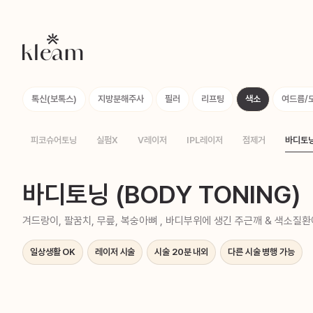
톡신(보톡스)
지방분해주사
필러
리프팅
색소
여드름/
피코슈어토닝
실펌X
V레이저
IPL레이저
점제거
바디토
바디토닝 (BODY TONING)
겨드랑이, 팔꿈치, 무릎, 복숭아뼈 , 바디부위에 생긴 주근깨 & 색소질
일상생활 OK
레이저 시술
시술 20분 내외
다른 시술 병행 가능