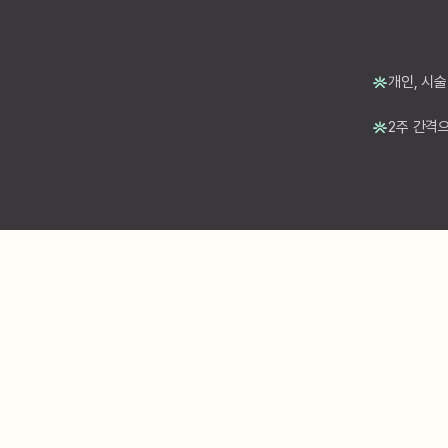
개인, 시
2주 간격