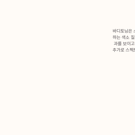
바디토닝은 스
하는 색소 질
과를 보이고
추가로 스펙트