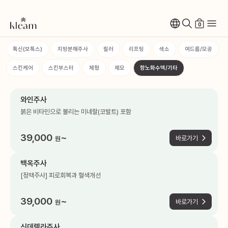
0
톡신(보톡스)
지방분해주사
필러
리프팅
색소
여드름/모공
스킨케어
스킨부스터
체형
제모
항노화수액/기타
와인주사
붉은 비타민으로 불리는 미네랄(코발트) 포함
39,000
~
바로가기
원
백옥주사
[정맥주사] 피로회복과 혈색개선
39,000
~
바로가기
원
신데렐라주사