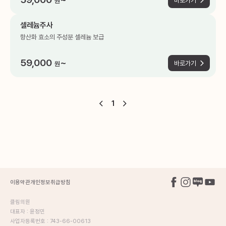
바로가기
원
셀레늄주사
항산화 효소의 주성분 셀레늄 보급
59,000
~
바로가기
원
1
이용약관
개인정보취급방침
클림의원
대표자 : 윤정민
사업자등록번호 : 743-66-00613