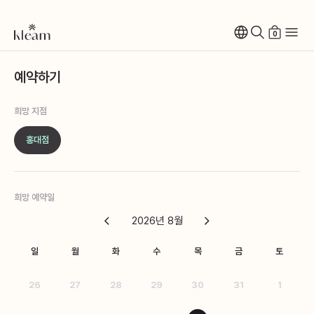
0
예약하기
희망 지점
홍대점
희망 예약일
2026년 8월
일
월
화
수
목
금
토
26
27
28
29
30
31
1