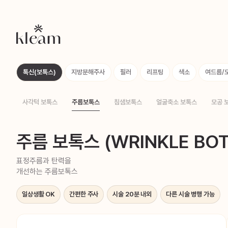
톡신(보톡스)
지방분해주사
필러
리프팅
색소
여드름/
사각턱 보톡스
주름보톡스
침샘보톡스
얼굴축소 보톡스
모공 
주름 보톡스 (WRINKLE BOT
표정주름과 탄력을
개선하는 주름보톡스
일상생활 OK
간편한 주사
시술 20분 내외
다른 시술 병행 가능