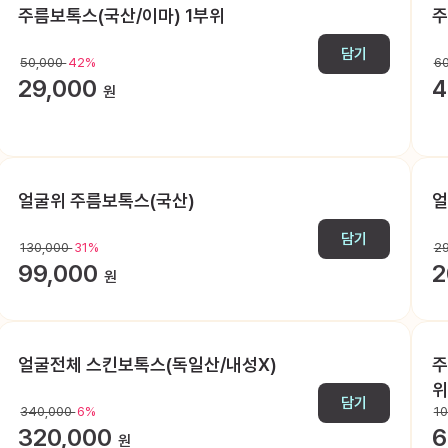
주름보톡스(국산/이마) 1부위
주
담기
50,000
42%
6
29,000
4
원
얼굴위 주름보톡스(국산)
얼
담기
130,000
31%
2
99,000
2
원
얼굴전체 스킨보톡스(독일산/내성X)
주
위
담기
340,000
6%
1
320,000
6
원