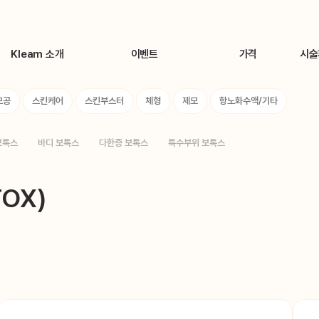
Kleam 소개
이벤트
가격
시술
Brand Story
🌊8월 카톡친구 이벤트🌊
톡신(보톡스)
시술
모공
스킨케어
스킨부스터
체형
제모
항노화수액/기타
의료진 소개
🎁클림 시그니처 이벤트🎁
지방분해주사
장비 소개
체형 맞춤 바디라인 솔루션
필러
보톡스
바디 보톡스
다한증 보톡스
특수부위 보톡스
Kleam 둘러보기
클림 특허 지방분해주사
리프팅
원데이 리프팅센터
색소
OX)
원데이 피부관리/여드름 프로그램
여드름/모공
원데이 미백/톤업 색소프로그램
스킨케어
KLEAM 시그니처 시술
스킨부스터
체형
제모
항노화수액/기타