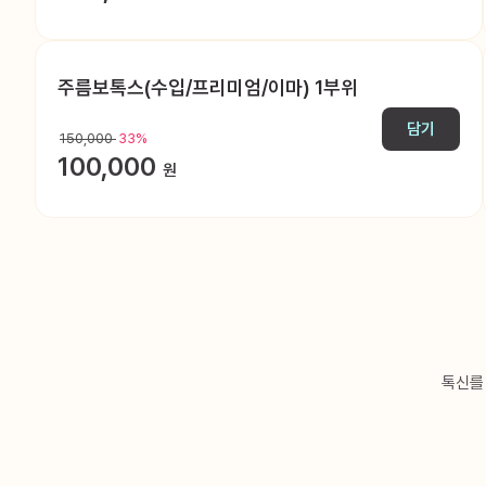
주름보톡스(수입/프리미엄/이마) 1부위
담기
150,000
33%
100,000
원
톡신를