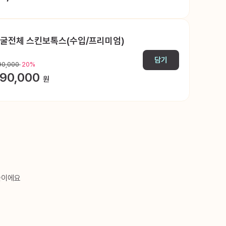
굴전체 스킨보톡스(수입/프리미엄)
담기
90,000
20%
90,000
원
술이에요