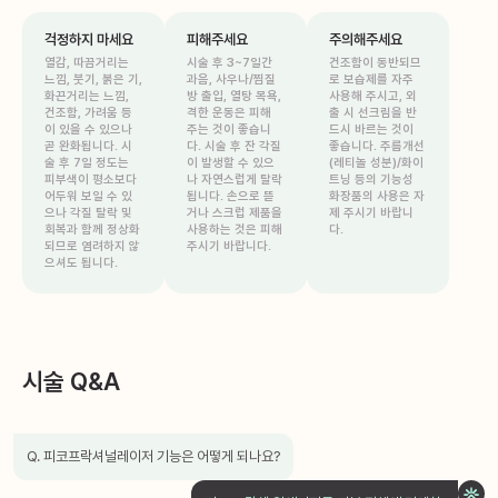
걱정하지 마세요
피해주세요
주의해주세요
열감, 따끔거리는
시술 후 3~7일간
건조함이 동반되므
느낌, 붓기, 붉은 기,
과음, 사우나/찜질
로 보습제를 자주
화끈거리는 느낌,
방 출입, 열탕 목욕,
사용해 주시고, 외
건조함, 가려움 등
격한 운동은 피해
출 시 선크림을 반
이 있을 수 있으나
주는 것이 좋습니
드시 바르는 것이
곧 완화됩니다. 시
다. 시술 후 잔 각질
좋습니다. 주름개선
술 후 7일 정도는
이 발생할 수 있으
(레티놀 성분)/화이
피부색이 평소보다
나 자연스럽게 탈락
트닝 등의 기능성
어두워 보일 수 있
됩니다. 손으로 뜯
화장품의 사용은 자
으나 각질 탈락 및
거나 스크럽 제품을
제 주시기 바랍니
회복과 함께 정상화
사용하는 것은 피해
다.
되므로 염려하지 않
주시기 바랍니다.
으셔도 됩니다.
시술 Q&A
Q. 피코프락셔널레이저 기능은 어떻게 되나요?