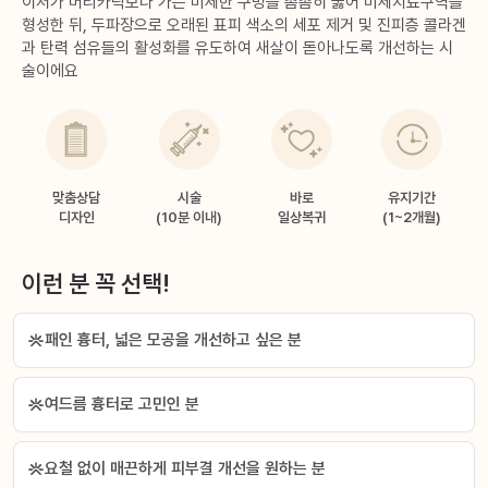
이저가 머리카락보다 가는 미세한 구멍을 촘촘히 뚫어 미세치료구역을
형성한 뒤, 두파장으로 오래된 표피 색소의 세포 제거 및 진피층 콜라겐
과 탄력 섬유들의 활성화를 유도하여 새살이 돋아나도록 개선하는 시
술이에요
맞춤상담
시술
바로
유지기간
디자인
(10분 이내)
일상복귀
(1~2개월)
이런 분 꼭 선택!
패인 흉터, 넓은 모공을 개선하고 싶은 분
여드름 흉터로 고민인 분
요철 없이 매끈하게 피부결 개선을 원하는 분