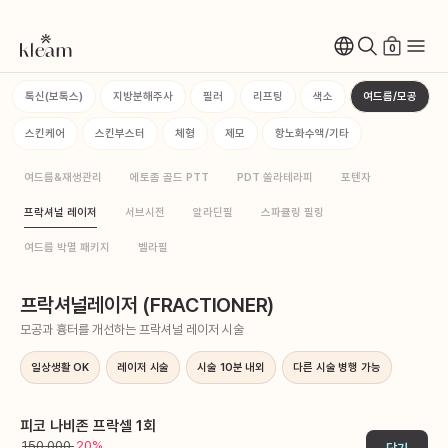
0
톡신(보톡스)
지방분해주사
필러
리프팅
색소
여드름/모공
스킨케어
스킨부스터
체형
제모
항노화수액/기타
여드름&재생관리
에토좀 골드 PTT
PDT 쏠라테라피
포텐자
프락셔널 레이저
서브시전
알라딘필
스파큘링 필링
여드름 박멸 패키지
벨라필
프락셔널레이저 (FRACTIONER)
모공과 흉터를 개선하는 프락셔널 레이저 시술
일상생활 OK
레이저 시술
시술 10분 내외
다른 시술 병행 가능
피코 나비존 프락셀 1회
150,000
20%