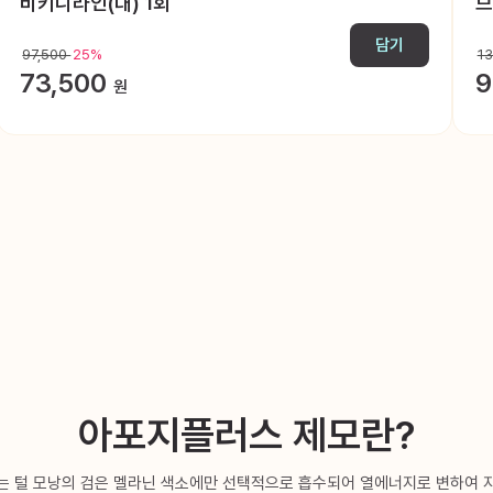
비키니라인(대) 1회
브
담기
97,500
25%
1
73,500
9
원
아포지플러스 제모란?
는 털 모낭의 검은 멜라닌 색소에만 선택적으로 흡수되어 열에너지로 변하여 