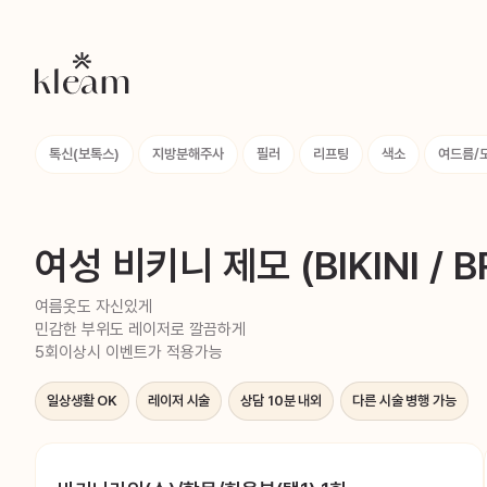
톡신(보톡스)
지방분해주사
필러
리프팅
색소
여드름/
여성 비키니 제모 (BIKINI / B
여름옷도 자신있게
민감한 부위도 레이저로 깔끔하게
5회이상시 이벤트가 적용가능
일상생활 OK
레이저 시술
상담 10분 내외
다른 시술 병행 가능