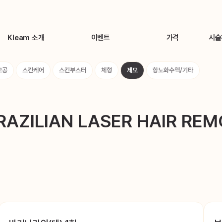
Kleam 소개
이벤트
가격
시술
Brand Story
🌊8월 카톡친구 이벤트🌊
톡신(보톡스)
시술
모공
스킨케어
스킨부스터
체형
제모
항노화수액/기타
의료진 소개
🎁클림 시그니처 이벤트🎁
지방분해주사
장비 소개
체형 맞춤 바디라인 솔루션
필러
Kleam 둘러보기
클림 특허 지방분해주사
리프팅
RAZILIAN LASER HAIR REM
원데이 리프팅센터
색소
원데이 피부관리/여드름 프로그램
여드름/모공
원데이 미백/톤업 색소프로그램
스킨케어
KLEAM 시그니처 시술
스킨부스터
체형
제모
항노화수액/기타