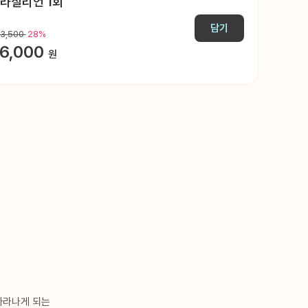
라질리언 1회
담기
33,500
28%
6,000
원
자라나게 되는