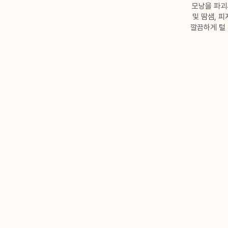
모낭을 파괴
및 땀샘, 
깔끔하게 털