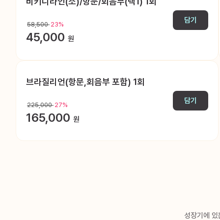
비키니라인(소)/항문/회음부(택1) 1회
담기
58,500
23%
45,000
원
브라질리언(항문,회음부 포함) 1회
담기
225,000
27%
165,000
원
성장기에 있