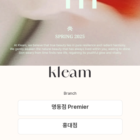
Branch
명동점 Premier
홍대점